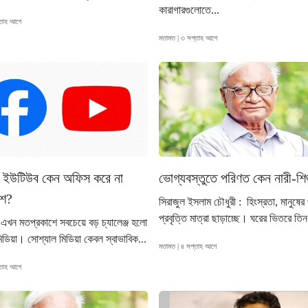
কারাগারগুলোতে...
্তাহ আগে
মতামত | ৩ সপ্তাহ আগে
, ইউটিউব কেন অফিস করে না
ভোগ্যবস্তুতে পরিণত কেন নারী-শি
শে?
সিরাজুল ইসলাম চৌধুরী : হিংস্রতা, মানুষের 
প্রবৃত্তি মাত্রা ছাড়াচ্ছে। ঘরের ভিতরে তিন
 এখন মতপ্রকাশে সবচেয়ে বড় চ্যালেঞ্জ হলো
িডিয়া। সোশ্যাল মিডিয়া কেবল স্বাভাবিক...
মতামত | ৪ সপ্তাহ আগে
্তাহ আগে