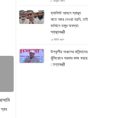
৮ সেকেন্ড আগে
ফ্যাসিস্ট আমলে স্বাস্থ্য
খাতে নজর দেওয়া হয়নি, তাই
বর্তমানে ভঙ্গুর অবস্থা:
স্বাস্থ্যমন্ত্রী
১৪ মিনিট আগে
উপকূলীয় অঞ্চলের বাসিন্দাদের
ঝুঁকিরোধে সরকার কাজ করছে
: তথ্যমন্ত্রী
২২ মিনিট আগে
প্রত্যেক শিক্ষার্থীকে একটি
করে গাছ লাগানোর আহ্বান
প্রতিমন্ত্রী আমিনুল হকের
 আসামি
২৭ মিনিট আগে
প্রায়
যাত্রাবাড়ী থানায় বিশেষ