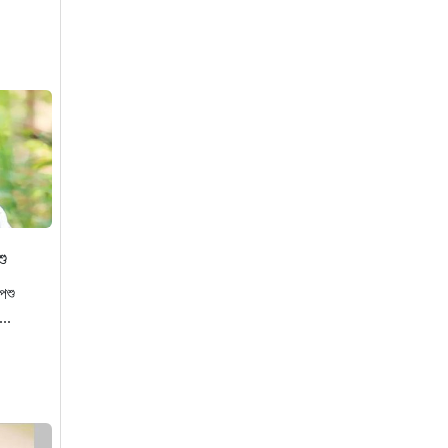
অভিযান চালিয়ে বিভিন্ন
অপরাধে জড়িত ২১ জন
গ্রেফতার
৩৭ মিনিট আগে
রাষ্ট্রপতি নির্বাচনে ১১ দলীয়
জোটের প্রার্থী কর্নেল অলি
৪২ মিনিট আগে
মোজতবা খামেনির নতুন
শু
ভিডিও প্রকাশ
পশু
১ ঘণ্টা আগে
...
কাদের-পলকের ফোনালাপ
‘নেটটা স্লো করে দাও,
নেত্রীর পারমিশনটা নিয়ে
নেই’
১ ঘণ্টা আগে