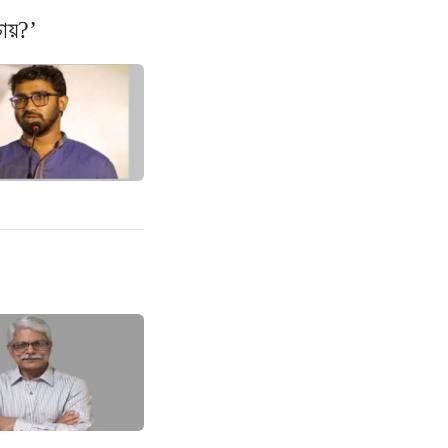
চায়?’