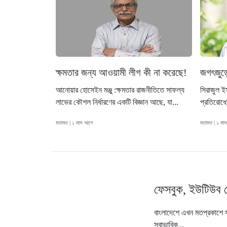
ক্ষমতার জন্য আওয়ামী লীগ কী না করেছে!
জগৎজুড়ে
আনোয়ার হোসেইন মঞ্জু :ক্ষমতার রাজনীতিতে সাফল্য
সিরাজুল ইস
লাভের কৌশল নির্ধারণের একটি বিজ্ঞান আছে, যা...
প্রতিরোধে
মতামত | ১ মাস আগে
মতামত | ১ মা
ফেসবুক, ইউটিউব 
বাংলাদেশে এখন মতপ্রকাশে স
স্বাভাবিক...