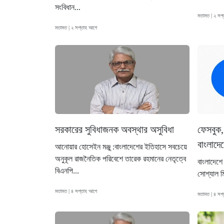
সংবিধান...
মতামত | ২ সপ
মতামত | ২ সপ্তাহ আগে
সরকারের সুবিধাজনক অবস্থার অসুবিধা
ফেসবুক
বাংলাদে
আনোয়ার হোসেইন মঞ্জু :বাংলাদেশের ইতিহাসে সবচেয়ে
অনুকূল রাজনৈতিক পরিবেশে তারেক রহমানের নেতৃত্বে
বাংলাদেশে
বিএনপি...
সোশ্যাল ম
মতামত | ৪ সপ্তাহ আগে
মতামত | ৪ সপ