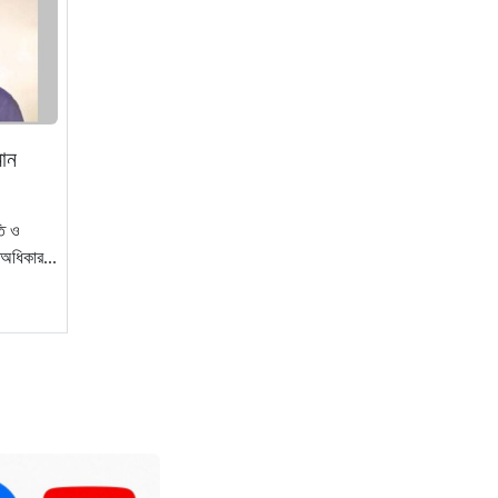
রাষ্ট্রপতি নির্বাচনে ২টি
মনোনয়ন ফরম সংগ্রহ
করলো বিএনপি
১ ঘণ্টা আগে
মান
৪ দিনের সফরে সিঙ্গাপুর
যাচ্ছেন পররাষ্ট্র প্রতিমন্ত্রী
তি ও
সামা ওবায়েদ
ণঅধিকার...
১ ঘণ্টা আগে