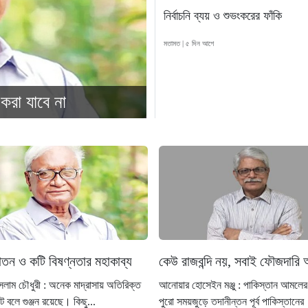
নির্বাচনি ব্যয় ও শুভংকরের ফাঁকি
মতামত | ৫ দিন আগে
করা যাবে না
্যাতন ও কটি বিষণ্নতার মহাকাব্য
কেউ রাজবন্দি নয়, সবাই ফৌজদারি
সলাম চৌধুরী : অনেক মাদ্রাসায় অতিরিক্ত
আনোয়ার হোসেইন মঞ্জু : পাকিস্তান আমলের 
 বলে গুঞ্জন রয়েছে। কিছু...
পুরো সময়জুড়ে তদানীন্তন পূর্ব পাকিস্তানের