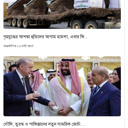
গৃহযুদ্ধের আশঙ্কা হুতিদের আগাম হামলা, এবার কি...
আন্তর্জাতিক | ৯ ঘণ্টা আগে
সৌদি, তুরস্ক ও পাকিস্তানের নতুন সামরিক জোট:...