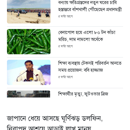
বন্যায় ক্ষতিগ্রস্তদের নতুন ঘরের চাবি
হস্তান্তরে বাঁশখালী পৌঁছেছেন প্রধানমন্ত্রী
৫ ঘণ্টা আগে
বেনাপোল হয়ে এলো ৮০ টন কাঁচা
মরিচ, দাম নামলো অর্ধেকে
৫ ঘণ্টা আগে
শিক্ষা ব্যবস্থায় টেকসই পরিবর্তন আনতে
সময় প্রয়োজন: ববি হাজ্জাজ
৫ ঘণ্টা আগে
শিক্ষার্থীর মৃত্যু, ফুটওভার ব্রিজ
নির্মাণের দাবিতে ঢাকা-ময়মনসিংহ
মহাসড়ক অবরোধ
৬ ঘণ্টা আগে
জাপানে ধেয়ে আসছে ঘূর্ণিঝড় ডলফিন,
বাঁশখালীতে প্রধানমন্ত্রী, সমুদ্রপাড়ে
নিরাপদ আশ্রয়ে আড়াই লাখ মানুষ