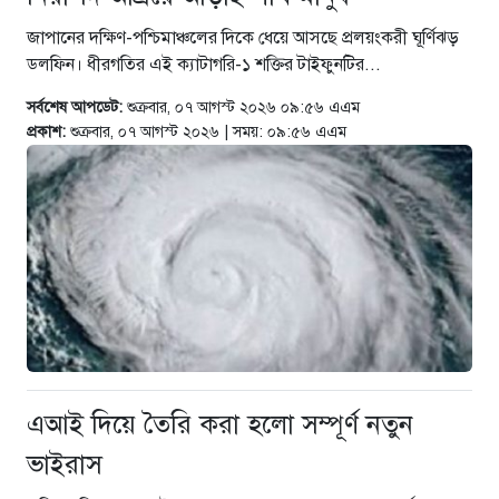
জনসমুদ্র
জাপানের দক্ষিণ-পশ্চিমাঞ্চলের দিকে ধেয়ে আসছে প্রলয়ংকরী ঘূর্ণিঝড়
৬ ঘণ্টা আগে
ডলফিন। ধীরগতির এই ক্যাটাগরি-১ শক্তির টাইফুনটির...
আলিম পরীক্ষার স্থগিতকৃত বিষয়সমূহের
সর্বশেষ আপডেট:
শুক্রবার, ০৭ আগস্ট ২০২৬ ০৯:৫৬ এএম
সূচি প্রকাশ
প্রকাশ:
শুক্রবার, ০৭ আগস্ট ২০২৬ | সময়: ০৯:৫৬ এএম
৬ ঘণ্টা আগে
‘সর্বক্ষেত্রে রাজনীতি স্বচ্ছ ও
প্রতিদ্বন্দ্বিতামূলক হওয়া উচিত’
৬ ঘণ্টা আগে
ফ্যাসিস্ট আমলে স্বাস্থ্য খাতে নজর
দেওয়া হয়নি, তাই বর্তমানে ভঙ্গুর
অবস্থা: স্বাস্থ্যমন্ত্রী
এআই দিয়ে তৈরি করা হলো সম্পূর্ণ নতুন
৬ ঘণ্টা আগে
ভাইরাস
উপকূলীয় অঞ্চলের বাসিন্দাদের
ঝুঁকিরোধে সরকার কাজ করছে :