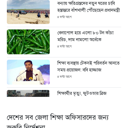
বন্যায় ক্ষতিগ্রস্তদের নতুন ঘরের চাবি
হস্তান্তরে বাঁশখালী পৌঁছেছেন প্রধানমন্ত্রী
৪ ঘণ্টা আগে
বেনাপোল হয়ে এলো ৮০ টন কাঁচা
মরিচ, দাম নামলো অর্ধেকে
৪ ঘণ্টা আগে
শিক্ষা ব্যবস্থায় টেকসই পরিবর্তন আনতে
সময় প্রয়োজন: ববি হাজ্জাজ
৪ ঘণ্টা আগে
শিক্ষার্থীর মৃত্যু, ফুটওভার ব্রিজ
নির্মাণের দাবিতে ঢাকা-ময়মনসিংহ
মহাসড়ক অবরোধ
৫ ঘণ্টা আগে
দেশের সব জেলা শিক্ষা অফিসারদের জন্য
বাঁশখালীতে প্রধানমন্ত্রী, সমুদ্রপাড়ে
জরুরি নির্দেশনা