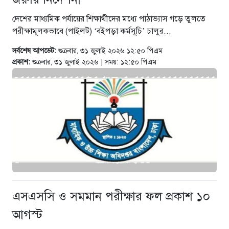
জনসমুদ্র
দেশের মাধ্যমিক পর্যায়ের শিক্ষার্থীদের মধ্যে পাঠাভ্যাস গড়ে তুলতে
৫ ঘণ্টা আগে
পরীক্ষামূলকভাবে (পাইলট) ‘বইপড়া কর্মসূচি’ চালুর...
আলিম পরীক্ষার স্থগিতকৃত বিষয়সমূহের
সর্বশেষ আপডেট:
শুক্রবার, ৩১ জুলাই ২০২৬ ১২:৫০ পিএম
সূচি প্রকাশ
প্রকাশ:
শুক্রবার, ৩১ জুলাই ২০২৬ | সময়: ১২:৫০ পিএম
৫ ঘণ্টা আগে
‘সর্বক্ষেত্রে রাজনীতি স্বচ্ছ ও
প্রতিদ্বন্দ্বিতামূলক হওয়া উচিত’
৫ ঘণ্টা আগে
ফ্যাসিস্ট আমলে স্বাস্থ্য খাতে নজর
দেওয়া হয়নি, তাই বর্তমানে ভঙ্গুর
অবস্থা: স্বাস্থ্যমন্ত্রী
এসএসসি ও সমমান পরীক্ষার ফল প্রকাশ ১০
৫ ঘণ্টা আগে
আগস্ট
উপকূলীয় অঞ্চলের বাসিন্দাদের
ঝুঁকিরোধে সরকার কাজ করছে :