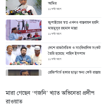
আমির
১১ ঘণ্টা আগে
জুলাইয়ের স্বপ্ন এখনও বাস্তবায়ন হয়নি:
মাহমুদুর রহমান মান্না
১১ ঘণ্টা আগে
দেশে রাজনৈতিক ও সাংবিধানিক সংকট
তৈরি হয়েছে: নাহিদ ইসলাম
১১ ঘণ্টা আগে
রেজিস্টার্ড হকার ছাড়া অন্য কেউ রাস্তায়
বসতে পারবে না : ডিএসসিসি প্রশাসক
১১ ঘণ্টা আগে
মারা গেছেন ‘গজনি’ খ্যাত অভিনেতা প্রদীপ
সরকারি কাজে বাধা ১০০ টাকায় গরুর
রাওয়াত
মাংস-ভাত বিক্রি করে ভাইরাল সেই