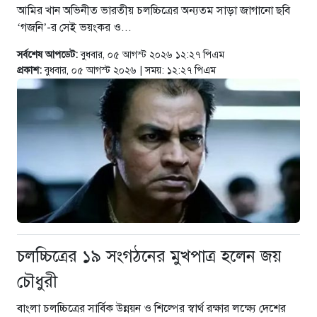
মিজান গ্রেফতার
আমির খান অভিনীত ভারতীয় চলচ্চিত্রের অন্যতম সাড়া জাগানো ছবি
১১ ঘণ্টা আগে
‘গজনি’-র সেই ভয়ংকর ও...
ফিফার প্রস্তাব নিয়ে বাংলাদেশের অবস্থান
সর্বশেষ আপডেট:
বুধবার, ০৫ আগস্ট ২০২৬ ১২:২৭ পিএম
জানালেন বাফুফে সভাপতি
প্রকাশ:
বুধবার, ০৫ আগস্ট ২০২৬ | সময়: ১২:২৭ পিএম
১১ ঘণ্টা আগে
মোজতবা খামেনির সঙ্গে প্রেসিডেন্টের
সাক্ষাৎ
১১ ঘণ্টা আগে
শাপলা চত্বর হত্যাকাণ্ডের বিচার হবে :
স্বরাষ্ট্রমন্ত্রী
১১ ঘণ্টা আগে
চলচ্চিত্রের ১৯ সংগঠনের মুখপাত্র হলেন জয়
গণমাধ্যমে সংবাদ পরিবেশনে যেন
চৌধুরী
বাস্তবতার প্রতিচ্ছবি বিকৃত না হয় :
বাংলা চলচ্চিত্রের সার্বিক উন্নয়ন ও শিল্পের স্বার্থ রক্ষার লক্ষ্যে দেশের
তথ্যমন্ত্রী