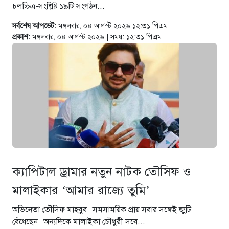
চলচ্চিত্র-সংশ্লিষ্ট ১৯টি সংগঠন...
১১ ঘণ্টা আগে
সর্বশেষ আপডেট:
মঙ্গলবার, ০৪ আগস্ট ২০২৬ ১২:৩১ পিএম
আমাদের নেতা মানবিক, কোনো বৈষম্য
প্রকাশ:
মঙ্গলবার, ০৪ আগস্ট ২০২৬ | সময়: ১২:৩১ পিএম
হবে না : স্বরাষ্ট্রমন্ত্রী
১১ ঘণ্টা আগে
ক্যাপিটাল ড্রামার নতুন নাটক তৌসিফ ও
মালাইকার ‘আমার রাজ্যে তুমি’
অভিনেতা তৌসিফ মাহবুব। সমসাময়িক প্রায় সবার সঙ্গেই জুটি
বেঁধেছেন। অন্যদিকে মালাইকা চৌধুরী সবে...