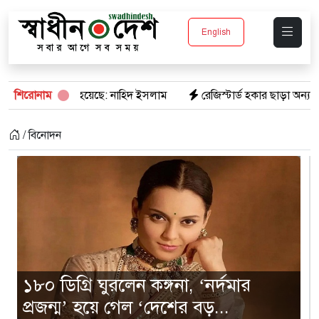
English
নাহিদ ইসলাম
শিরোনাম
রেজিস্টার্ড হকার ছাড়া অন্য কেউ রাস্তায় বসতে পারবে না 
/ বিনোদন
১৮০ ডিগ্রি ঘুরলেন কঙ্গনা, ‘নর্দমার
প্রজন্ম’ হয়ে গেল ‘দেশের বড়...