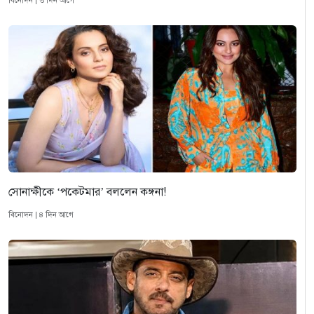
বিনোদন | ৩ দিন আগে
সোনাক্ষীকে ‘পকেটমার’ বললেন কঙ্গনা!
বিনোদন | ৪ দিন আগে