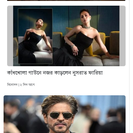
কাঁধখোলা গাউনে নজর কাড়লেন নুসরাত ফারিয়া
বিনোদন | ২ দিন আগে