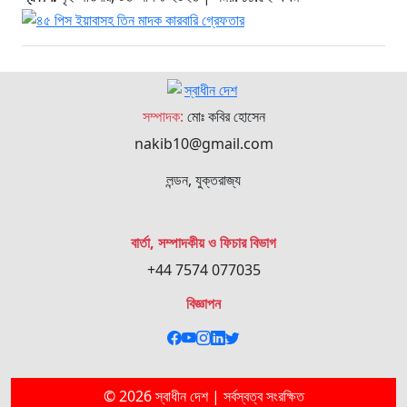
সম্পাদক:
মোঃ কবির হোসেন
nakib10@gmail.com
লন্ডন, যুক্তরাজ্য
বার্তা, সম্পাদকীয় ও ফিচার বিভাগ
+44 7574 077035
বিজ্ঞাপন
© 2026 স্বাধীন দেশ | সর্বস্বত্ব সংরক্ষিত