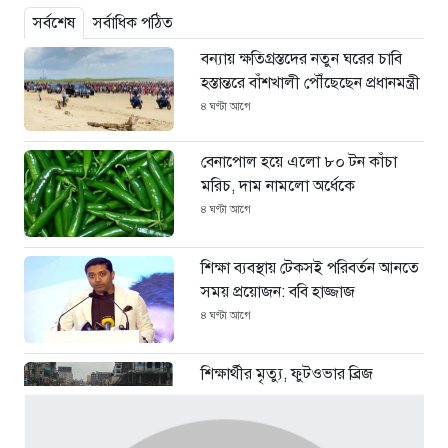
সর্বশেষ
সর্বাধিক পঠিত
বন্যায় ক্ষতিগ্রস্তদের নতুন ঘরের চাবি
হস্তান্তরে বাঁশখালী পৌঁছেছেন প্রধানমন্ত্রী
৪ ঘণ্টা আগে
বেনাপোল হয়ে এলো ৮০ টন কাঁচা
মরিচ, দাম নামলো অর্ধেকে
৪ ঘণ্টা আগে
শিক্ষা ব্যবস্থায় টেকসই পরিবর্তন আনতে
সময় প্রয়োজন: ববি হাজ্জাজ
৪ ঘণ্টা আগে
শিক্ষার্থীর মৃত্যু, ফুটওভার ব্রিজ
নির্মাণের দাবিতে ঢাকা-ময়মনসিংহ
মহাসড়ক অবরোধ
৪ ঘণ্টা আগে