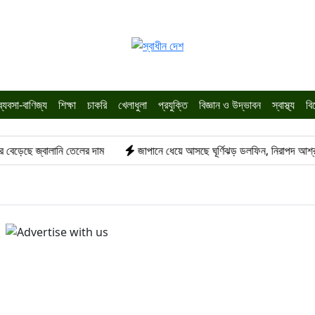
ব্যবসা-বাণিজ্য
শিক্ষা
চাকরি
খেলাধুলা
প্রযুক্তি
বিজ্ঞান ও উদ্ভাবন
স্বাস্থ্য
বি
 জ্বালানি তেলের দাম
জাপানে ধেয়ে আসছে ঘূর্ণিঝড় ডলফিন, নিরাপদ আশ্রয়ে আড়াই