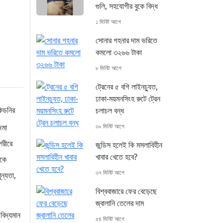
গুলি, সহযোগীর বুকে বিদ্ধ
১ মিনিট আগে
সোনার গহনার দাম ভরিতে
কমলো ৩২৬৬ টাকা
৮ মিনিট আগে
ট্রেনের ৫ বগি লাইনচ্যুত,
ঢাকা-ময়মনসিংহ রুটে ট্রেন
কিডনির
চলাচল বন্ধ
৩০ মিনিট আগে
জমা
শরীরে
জন্ডিস হলেই কি মসলাবিহীন
খাবার খেতে হবে?
রকে
৩৭ মিনিট আগে
ন্যতা,
বিশ্ববাজারে ফের বেড়েছে
জ্বালানি তেলের দাম
বিদ্যমান
৫৪ মিনিট আগে