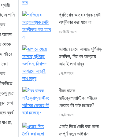
স্থায়ী
প্রতিরোধ অত্যাবশ্যক সেটা
ি, এ পানি
অস্বীকার করা যাবে না
্তের
৫৮ মিনিট আগে
বণ আলাদা
ীর থেকে
জাপানে ধেয়ে আসছে ঘূর্ণিঝড়
মে শরীরে
ডলফিন, নিরাপদ আশ্রয়ে
আড়াই লাখ মানুষ
 থাকে।
করার
১ ঘণ্টা আগে
 কিডনিতে
নীরব ঘাতক
্তশূন্যতা
মাইক্রোপ্লাস্টিক: শরীরের
লুরও দেখা
ভেতরে কী ঘটে চলেছে?
তে ব্যর্থ
১ ঘণ্টা আগে
 যাওয়া,
এআই দিয়ে তৈরি করা হলো
সম্পূর্ণ নতুন ভাইরাস