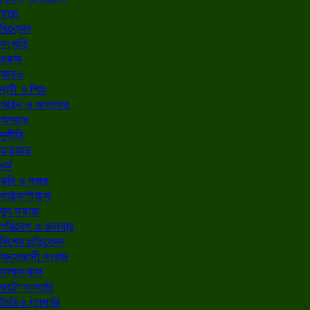
স্বাস্থ্য
বিনোদন
সংস্কৃতি
প্রবাস
আরও
নারী ও শিশু
আইন ও আদালত
অপরাধ
দুর্নীতি
মতামত
ধর্ম
কৃষি ও কৃষক
লাইফস্টাইল
যুব সমাজ
পরিবেশ ও জলবায়ু
বিশেষ প্রতিবেদন
অনুসন্ধানী সংবাদ
সাক্ষাৎকার
ফটো গ্যালারি
ভিডিও গ্যালারি