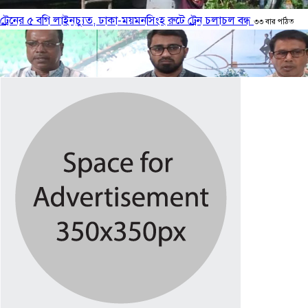
ট্রেনের ৫ বগি লাইনচ্যুত, ঢাকা-ময়মনসিংহ রুটে ট্রেন চলাচল বন্ধ
৩৩ বার পঠিত
এক দফার ঘোষণা কোনো একক ব্যক্তির নয়: নুরুল হক নুর
১২ ঘণ্টা আগে
কাঠামোগত সংস্কার না হলে এই সরকারও স্বৈরাচারী হবে : নাহিদ ইসলাম
১২ ঘণ্টা
আগে
জামায়াত-এনসিপির ‘মব’ আওয়ামী লীগের ফেরার সুযোগ তৈরি করছে : রাশেদ
৩১ বার পঠিত
ভারতে বসে হাসিনাকে ষড়যন্ত্রের সুযোগ দেওয়ায় ভারতের প্রতি জামায়াতের
তীব্র নিন্দা
১২ ঘণ্টা আগে