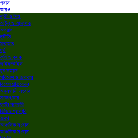
প্রবাস
আরও
নারী ও শিশু
আইন ও আদালত
অপরাধ
দুর্নীতি
মতামত
ধর্ম
কৃষি ও কৃষক
লাইফস্টাইল
যুব সমাজ
পরিবেশ ও জলবায়ু
বিশেষ প্রতিবেদন
অনুসন্ধানী সংবাদ
সাক্ষাৎকার
ফটো গ্যালারি
ভিডিও গ্যালারি
ভ্রমণ
আঞ্চলিক সংবাদ
আঞ্চলিক সংবাদ