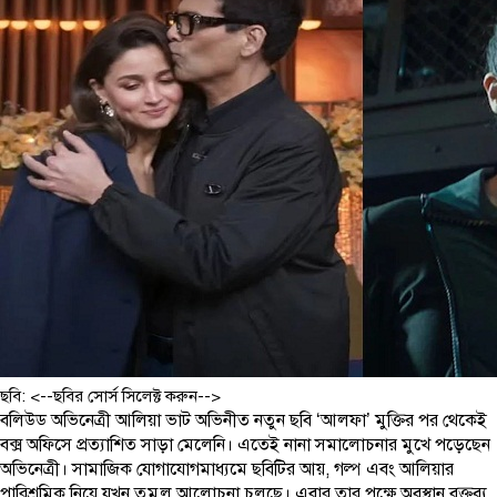
ছবি: <--ছবির সোর্স সিলেক্ট করুন-->
বলিউড অভিনেত্রী আলিয়া ভাট অভিনীত নতুন ছবি ‘আলফা’ মুক্তির পর থেকেই
বক্স অফিসে প্রত্যাশিত সাড়া মেলেনি। এতেই নানা সমালোচনার মুখে পড়েছেন
অভিনেত্রী। সামাজিক যোগাযোগমাধ্যমে ছবিটির আয়, গল্প এবং আলিয়ার
পারিশ্রমিক নিয়ে যখন তুমুল আলোচনা চলছে। এবার তার পক্ষে অবস্থান বক্তব্য