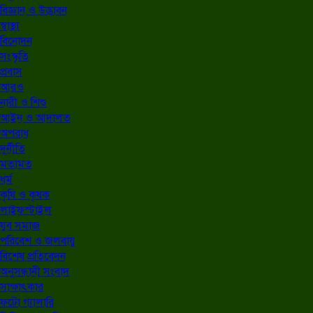
বিজ্ঞান ও উদ্ভাবন
স্বাস্থ্য
বিনোদন
সংস্কৃতি
প্রবাস
আরও
নারী ও শিশু
আইন ও আদালত
অপরাধ
দুর্নীতি
মতামত
ধর্ম
কৃষি ও কৃষক
লাইফস্টাইল
যুব সমাজ
পরিবেশ ও জলবায়ু
বিশেষ প্রতিবেদন
অনুসন্ধানী সংবাদ
সাক্ষাৎকার
ফটো গ্যালারি