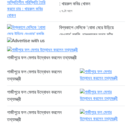
: খায়রুল কবির খোকন
২ ঘণ্টা আগে
বিশ্বকাপে মেসিকে ‘বোমা মেরে উড়িয়ে
দেওয়ার’ হুমকি, চাঞ্চল্যকর তথ্য ফাঁস
২ ঘণ্টা আগে
জনগণের অধিকার নিশ্চিত না হওয়া পর্যন্ত
গাজীপুরে ফল মেলার উদ্বোধন করলেন তথ্যমন্ত্রী
জুলাই শেষ হবে না: জামায়াত আমির
২ ঘণ্টা আগে
গাজীপুরে ফল মেলার উদ্বোধন করলেন
দেশ ওপরে উঠতে থাকলেই পেছনে ঠেলে
তথ্যমন্ত্রী
দেওয়ার চক্রান্ত হয়: ফখরুল
গাজীপুরে ফল মেলার উদ্বোধন করলেন
২ ঘণ্টা আগে
তথ্যমন্ত্রী
গণঅভ্যুত্থানের সঙ্গে প্রথম বেইমানি
করেছেন ডা. শফিকুর রহমান: রাশেদ খাঁন
গাজীপুরে ফল মেলার উদ্বোধন করলেন
২ ঘণ্টা আগে
তথ্যমন্ত্রী
জেআইসিতে আটকে তারেক রহমানকেও