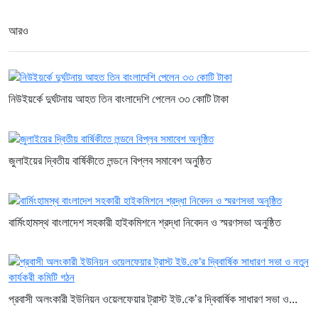
নির্যাতন করা হয়েছিল: চিফ প্রসিকিউটর
আরও
৩ ঘণ্টা আগে
কাঁধখোলা গাউনে নজর কাড়লেন নুসরাত
ফারিয়া
৩ ঘণ্টা আগে
নিউইয়র্কে দুর্ঘটনায় আহত তিন বাংলাদেশি পেলেন ৩৩ কোটি টাকা
তনু হত্যা মামলায় ফের গ্রেপ্তার সাবেক
সেনাসদস্য হাফিজুর রহমান
৩ ঘণ্টা আগে
জুলাইয়ের দ্বিতীয় বার্ষিকীতে লন্ডনে বিপ্লব সমাবেশ অনুষ্ঠিত
বার্মিংহামস্থ বাংলাদেশ সহকারী হাইকমিশনে শ্রদ্ধা নিবেদন ও স্মরণসভা অনুষ্ঠিত
প্রবাসী অলংকারী ইউনিয়ন ওয়েলফেয়ার ট্রাস্ট ইউ.কে’র দ্বিবার্ষিক সাধারণ সভা ও...