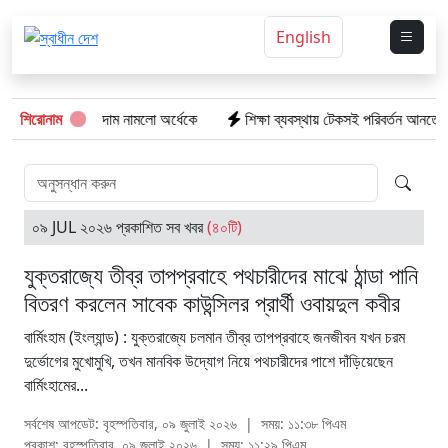
English
কাঁচা মরিচ, দাম নামলো অর্ধেকে
শিরোনাম
শিক্ষা ব্যবস্থায় টেকসই পরিবর্তন আনতে সময় প্
০৯ JUL ২০২৬ প্রকাশিত সব খবর
(৪০টি)
যুক্তরাজ্যে তীব্র তাপপ্রবাহে পথচারীদের মাঝে ঠান্ডা পানি
বিতরণ করলেন সাবেক কাউন্সিলর প্রার্থী ওবায়দুল কবীর
বার্মিংহাম (ইংল্যান্ড) : যুক্তরাজ্যে চলমান তীব্র তাপপ্রবাহে জনজীবন যখন চরম
দুর্ভোগের মুখোমুখি, তখন মানবিক উদ্যোগ নিয়ে পথচারীদের পাশে দাঁড়িয়েছেন
বার্মিংহামের...
সর্বশেষ আপডেট: বৃহস্পতিবার, ০৯ জুলাই ২০২৬
|
সময়: ১১:৩৮ পিএম
প্রকাশ: বৃহস্পতিবার, ০৯ জুলাই ২০২৬
|
সময়: ১১:২৯ পিএম