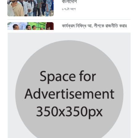
বাংলাদেশি
৬ ঘণ্টা আগে
কার্যক্রম নিষিদ্ধ আ. লীগকে রাজনীতি করার
সুযোগ দেওয়া হবে না : রাশেদ খাঁন
৬ ঘণ্টা আগে
এক দফার ঘোষণা কোনো একক ব্যক্তির নয়:
নুরুল হক নুর
৬ ঘণ্টা আগে
কাঠামোগত সংস্কার না হলে এই সরকারও
স্বৈরাচারী হবে : নাহিদ ইসলাম
৬ ঘণ্টা আগে
ভারতে বসে হাসিনাকে ষড়যন্ত্রের সুযোগ
দেওয়ায় ভারতের প্রতি জামায়াতের তীব্র নিন্দা
৬ ঘণ্টা আগে