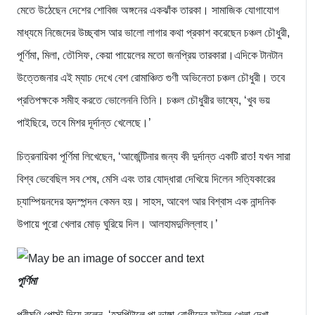
মেতে উঠেছেন দেশের শোবিজ অঙ্গনের একঝাঁক তারকা। সামাজিক যোগাযোগ
মাধ্যমে নিজেদের উচ্ছ্বাস আর ভালো লাগার কথা প্রকাশ করেছেন চঞ্চল চৌধুরী,
পূর্ণিমা, মিলা, তৌসিফ, কেয়া পায়েলের মতো জনপ্রিয় তারকারা।এদিকে টানটান
উত্তেজনার এই ম্যাচ দেখে বেশ রোমাঞ্চিত গুণী অভিনেতা চঞ্চল চৌধুরী। তবে
প্রতিপক্ষকে সমীহ করতে ভোলেননি তিনি। চঞ্চল চৌধুরীর ভাষ্যে, ‘খুব ভয়
পাইছিরে, তবে মিশর দূর্দান্ত খেলেছে।’
চিত্রনায়িকা পূর্ণিমা লিখেছেন, ‘আর্জেন্টিনার জন্য কী দুর্দান্ত একটি রাত! যখন সারা
বিশ্ব ভেবেছিল সব শেষ, মেসি এবং তার যোদ্ধারা দেখিয়ে দিলেন সত্যিকারের
চ্যাম্পিয়নদের হৃদস্পন্দন কেমন হয়। সাহস, আবেগ আর বিশ্বাস এক নান্দনিক
উপায়ে পুরো খেলার মোড় ঘুরিয়ে দিল। আলহামদুলিল্লাহ।’
পূর্ণিমা
পরীমণি পোস্ট দিয়ে বলেন, ‘হসপিটালে পা ভাঙ্গা রোগীদের ফুটবল খেলা দেখা