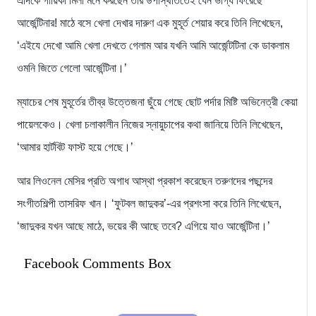
এদিকে গায়িকা মিলা মনে করছেন তার উপস্থিতিতেই যেন ভাগ্য ফিরেছে
আর্জেন্টিনার! মাঠে বসে খেলা দেখার দারুণ এক মুহূর্ত শেয়ার করে তিনি লিখেছেন,
‘এইযে দেখো আমি খেলা দেখতে গেলাম আর যখনি আমি আর্জেন্টটিনা কে ডাকলাম
ওমনি জিতে গেলো আর্জেন্টিনা।’
ম্যাচের শেষ মুহূর্তের তীব্র উত্তেজনা ছুঁয়ে গেছে ছোট পর্দার মিষ্টি অভিনেত্রী কেয়া
পায়েলকেও। খেলা চলাকালীন নিজের স্নায়ুচাপের কথা জানিয়ে তিনি লিখেছেন,
‘আমার হার্টবিট ফাস্ট হয়ে গেছে।’
আর লিওনেল মেসির প্রতি অগাধ আস্থা প্রকাশ করেছেন তরুণদের পছন্দের
সংগীতশিল্পী তাসরিফ খান। ‘ফুটবল জাদুকর’-এর প্রশংসা করে তিনি লিখেছেন,
‘জাদুকর যখন আছে মাঠে, ভয়ের কী আছে তবে? এগিয়ে যাও আর্জেন্টিনা।’
Facebook Comments Box