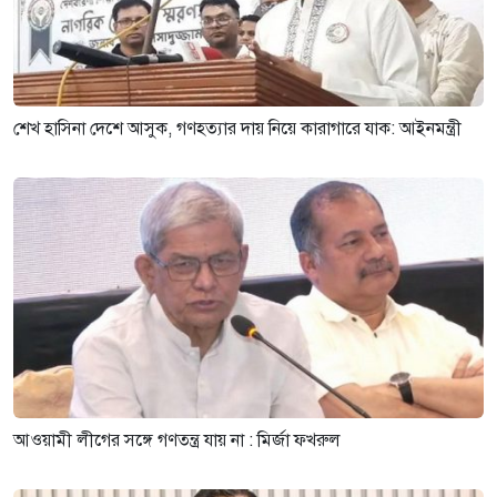
শেখ হাসিনা দেশে আসুক, গণহত্যার দায় নিয়ে কারাগারে যাক: আইনমন্ত্রী
আওয়ামী লীগের সঙ্গে গণতন্ত্র যায় না : মির্জা ফখরুল