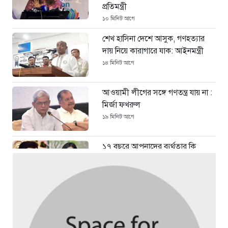
প্রতিমন্ত্রী
১০ মিনিট আগে
শেখ হাসিনা দেশে আসুক, গণহত্যার
দায় নিয়ে কারাগারে যাক: আইনমন্ত্রী
১৪ মিনিট আগে
আওয়ামী লীগের সঙ্গে গণতন্ত্র যায় না :
মির্জা ফখরুল
১৯ মিনিট আগে
১৭ বছরে আপনাদের ব্যর্থতার কি
কোনো দায় নেই: পার্থকে তাজনূভা
জাবীন
২৪ মিনিট আগে
ঢাকা-চট্টগ্রাম মহাসড়কে ১৫
কিলোমিটার যানজট, দুর্ভোগে হাজারো
যাত্রী