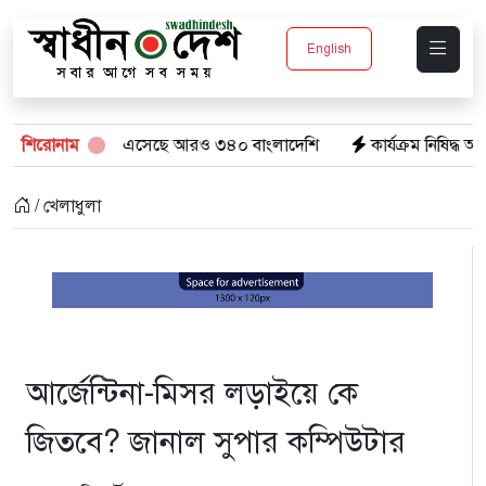
English
েশে ফেরত এসেছে আরও ৩৪০ বাংলাদেশি
শিরোনাম
কার্যক্রম নিষিদ্ধ আ. লীগকে
/ খেলাধুলা
আর্জেন্টিনা-মিসর লড়াইয়ে কে
জিতবে? জানাল সুপার কম্পিউটার