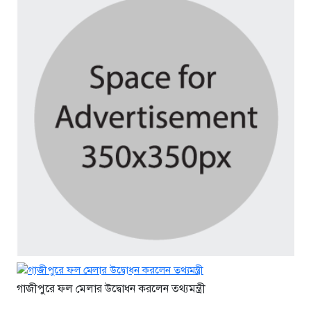
খাঁন
২ ঘণ্টা আগে
এক দফার ঘোষণা কোনো একক ব্যক্তির
নয়: নুরুল হক নুর
২ ঘণ্টা আগে
কাঠামোগত সংস্কার না হলে এই
সরকারও স্বৈরাচারী হবে : নাহিদ
ইসলাম
২ ঘণ্টা আগে
ভারতে বসে হাসিনাকে ষড়যন্ত্রের সুযোগ
দেওয়ায় ভারতের প্রতি জামায়াতের
তীব্র নিন্দা
২ ঘণ্টা আগে
নতুন কোনো ফ্যাসিবাদকে মাথাচাড়া
দিয়ে উঠতে দেওয়া হবে না: ছাত্র
গাজীপুরে ফল মেলার উদ্বোধন করলেন তথ্যমন্ত্রী
জমিয়ত