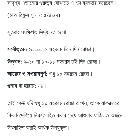
সাদৃশ্য এড়ানোর গুরুত্ব বোঝাতে এ শব্দ ব্যবহার করেছেন।
(মাআরিফুস সুনান: ৫/৪৩৭)
সুতরাং সংক্ষিপ্ত সিদ্ধান্ত হলো-
সর্বোত্তম:
৯-১০-১১ মহররম তিন দিন রোজা।
উত্তম:
৯-১০ বা ১০-১১ মহররম দুই দিন রোজা।
জায়েজ ও সওয়াবপূর্ণ:
শুধু ১০ মহররম রোজা।
গুনাহ বা হারাম:
নয়।
তাই কেউ যদি শুধু ১০ মহররম রোজা রাখেন, তাকে মাকরুহের
বিতর্ক দেখিয়ে নিরুৎসাহিত করার চেয়ে আশুরার ফজিলত অর্জনে
উৎসাহিত করাই অধিক উপযুক্ত।