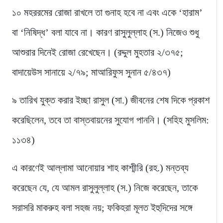
১০ মহররমের রোজা রাখলে তা গুনাহ হবে না এবং একে ‘হারাম’
বা ‘নিষিদ্ধ’ বলা যাবে না। কারণ রাসুলুল্লাহ (স.) নিজেও শুধু
আশুরার দিনেই রোজা রেখেছেন। (রদ্দুল মুহতার ২/৩৭৫;
বাদায়েউস সানায়ে ২/৭৯; মাআরিফুস সুনান ৫/৪৩৭)
৯ তারিখ যুক্ত করার ইচ্ছা রাসুল (সা.) জীবনের শেষ দিকে প্রকাশ
করেছিলেন, তবে তা বাস্তবায়নের সুযোগ পাননি। (সহিহ মুসলিম:
১১৩৪)
এ কারণেই আল্লামা আনোয়ার শাহ কাশ্মীরি (রহ.) মন্তব্য
করেছেন যে, যে আমল রাসুলুল্লাহ (স.) নিজে করেছেন, তাকে
সরাসরি মাকরুহ বলা সহজ নয়; ফকিহরা মূলত ইহুদিদের সঙ্গে